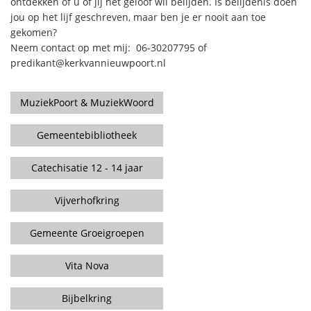
ontdekken of u of jij het geloof wil belijden. Is belijdenis doen
jou op het lijf geschreven, maar ben je er nooit aan toe
gekomen?
Neem contact op met mij: 06-30207795 of
predikant@kerkvannieuwpoort.nl
MuziekPoort & MuziekWoord
Gemeentebibliotheek
Catechisatie 12 - 14 jaar
Vijverhofkring
Gemeente Groeigroepen
Vita Nova
Bijbelkring