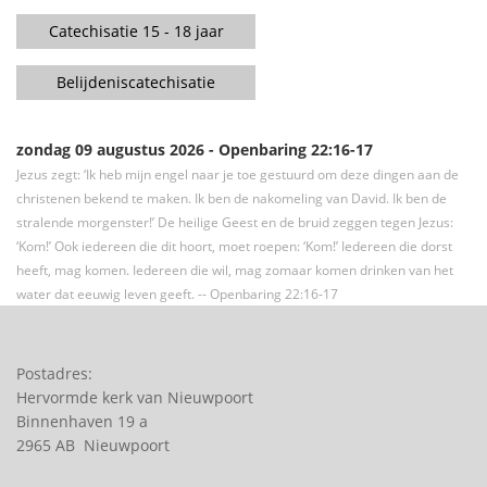
Catechisatie 15 - 18 jaar
Belijdeniscatechisatie
zondag 09 augustus 2026 - Openbaring 22:16-17
Jezus zegt: ‘Ik heb mijn engel naar je toe gestuurd om deze dingen aan de
christenen bekend te maken. Ik ben de nakomeling van David. Ik ben de
stralende morgenster!’ De heilige Geest en de bruid zeggen tegen Jezus:
‘Kom!’ Ook iedereen die dit hoort, moet roepen: ‘Kom!’ Iedereen die dorst
heeft, mag komen. Iedereen die wil, mag zomaar komen drinken van het
water dat eeuwig leven geeft. -- Openbaring 22:16-17
Postadres:
Hervormde kerk van Nieuwpoort
Binnenhaven 19 a
2965 AB Nieuwpoort