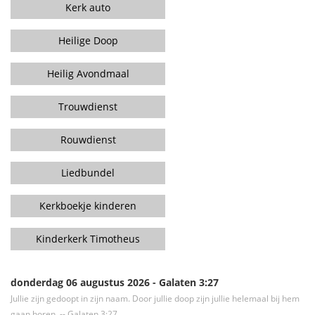
Kerk auto
Heilige Doop
Heilig Avondmaal
Trouwdienst
Rouwdienst
Liedbundel
Kerkboekje kinderen
Kinderkerk Timotheus
donderdag 06 augustus 2026 - Galaten 3:27
Jullie zijn gedoopt in zijn naam. Door jullie doop zijn jullie helemaal bij hem
gaan horen. -- Galaten 3:27