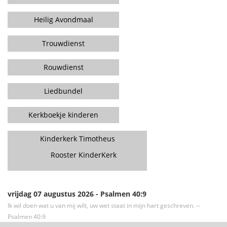
Heilig Avondmaal
Trouwdienst
Rouwdienst
Liedbundel
Kerkboekje kinderen
Kinderkerk Timotheus
Rooster KinderKerk
vrijdag 07 augustus 2026 - Psalmen 40:9
Ik wil doen wat u van mij wilt, uw wet staat in mijn hart geschreven. --
Psalmen 40:9