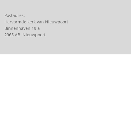
Postadres:
Hervormde kerk van Nieuwpoort
Binnenhaven 19 a
2965 AB Nieuwpoort