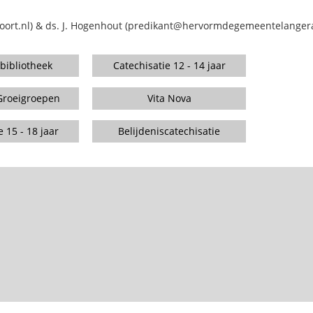
poort.nl) & ds. J. Hogenhout (predikant@hervormdegemeentelangera
ibliotheek
Catechisatie 12 - 14 jaar
roeigroepen
Vita Nova
 15 - 18 jaar
Belijdeniscatechisatie