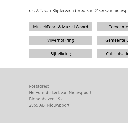
ds. A.T. van Blijderveen (predikant@kerkvannieuw
MuziekPoort & MuziekWoord
Gemeenteb
Vijverhofkring
Gemeente G
Bijbelkring
Catechisatie
Postadres:
Hervormde kerk van Nieuwpoort
Binnenhaven 19 a
2965 AB Nieuwpoort