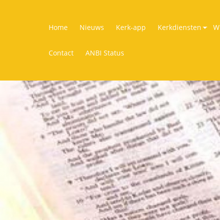
Home
Nieuws
Kerk-app
Kerkdiensten
Wi
Contact
ANBI Status